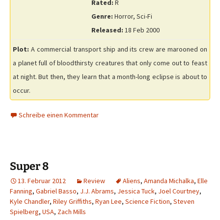
Rated:
R
Genre:
Horror, Sci-Fi
Released:
18 Feb 2000
Plot:
A commercial transport ship and its crew are marooned on
a planet full of bloodthirsty creatures that only come out to feast
at night. But then, they learn that a month-long eclipse is about to
occur.
Schreibe einen Kommentar
Super 8
13. Februar 2012
Review
Aliens
,
Amanda Michalka
,
Elle
Fanning
,
Gabriel Basso
,
J.J. Abrams
,
Jessica Tuck
,
Joel Courtney
,
Kyle Chandler
,
Riley Griffiths
,
Ryan Lee
,
Science Fiction
,
Steven
Spielberg
,
USA
,
Zach Mills