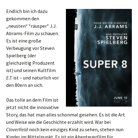
Endlich bin ich dazu
gekommen den
„neusten“ *räusper* J.J.
Abrams-Film zu schauen.
Es ist eine große
Verbeugung vor Steven
Spielberg (der
gleichzeitig Produzent
ist) und seinen Kultfilm
E.T.
ist – und natürlich vor
den 80ern an sich.
Das tolle an dem Film ist
jetzt nicht die innovative
Story, das hat man alles schonmal gesehen. Es ist die Art
und Weise wie die Geschichte erzählt wird. War bei
Cloverfield
noch kein einziges Kind zu sehen, stehen nun
Kinder im Mittelpunkt. Es ist ein Abenteuerfilm für