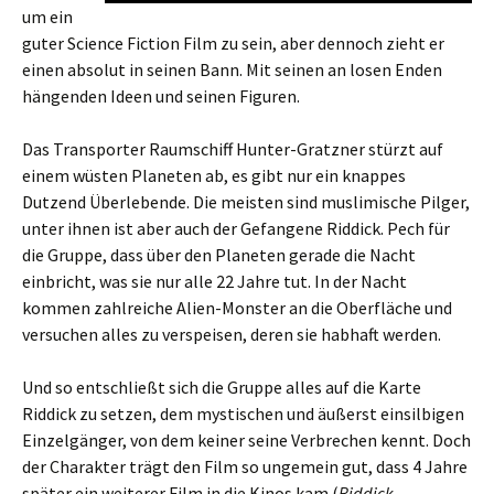
um ein
guter Science Fiction Film zu sein, aber dennoch zieht er
einen absolut in seinen Bann. Mit seinen an losen Enden
hängenden Ideen und seinen Figuren.
Das Transporter Raumschiff Hunter-Gratzner stürzt auf
einem wüsten Planeten ab, es gibt nur ein knappes
Dutzend Überlebende. Die meisten sind muslimische Pilger,
unter ihnen ist aber auch der Gefangene Riddick. Pech für
die Gruppe, dass über den Planeten gerade die Nacht
einbricht, was sie nur alle 22 Jahre tut. In der Nacht
kommen zahlreiche Alien-Monster an die Oberfläche und
versuchen alles zu verspeisen, deren sie habhaft werden.
Und so entschließt sich die Gruppe alles auf die Karte
Riddick zu setzen, dem mystischen und äußerst einsilbigen
Einzelgänger, von dem keiner seine Verbrechen kennt. Doch
der Charakter trägt den Film so ungemein gut, dass 4 Jahre
später ein weiterer Film in die Kinos kam (
Riddick –