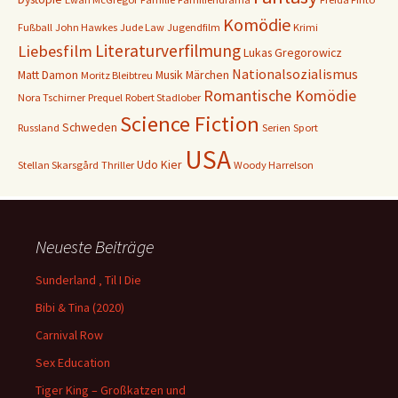
Komödie
Fußball
John Hawkes
Jude Law
Jugendfilm
Krimi
Literaturverfilmung
Liebesfilm
Lukas Gregorowicz
Nationalsozialismus
Matt Damon
Musik
Märchen
Moritz Bleibtreu
Romantische Komödie
Nora Tschirner
Prequel
Robert Stadlober
Science Fiction
Schweden
Russland
Serien
Sport
USA
Udo Kier
Stellan Skarsgård
Thriller
Woody Harrelson
Neueste Beiträge
Sunderland ‚ Til I Die
Bibi & Tina (2020)
Carnival Row
Sex Education
Tiger King – Großkatzen und