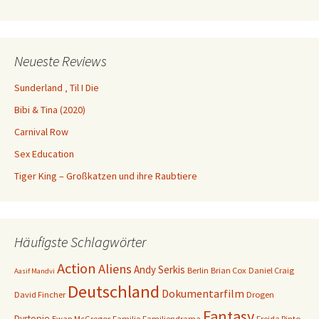
Neueste Reviews
Sunderland ‚ Til I Die
Bibi & Tina (2020)
Carnival Row
Sex Education
Tiger King – Großkatzen und ihre Raubtiere
Häufigste Schlagwörter
Action
Aliens
Andy Serkis
Berlin
Brian Cox
Daniel Craig
Aasif Mandvi
Deutschland
Dokumentarfilm
David Fincher
Drogen
Fantasy
Dystopie
Ewan McGregor
Familie
Familiendrama
Freida Pinto