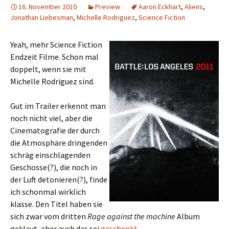
16. November 2010
Preview
Aaron Eckhart
,
Aliens
,
Jonathan Liebesman
,
Michelle Rodriguez
,
Science Fiction
Yeah, mehr Science Fiction
Endzeit Filme. Schon mal
doppelt, wenn sie mit
Michelle Rodriguez sind.
Gut im Trailer erkennt man
noch nicht viel, aber die
Cinematografie der durch
die Atmosphäre dringenden
schräg einschlagenden
Geschosse(?), die noch in
der Luft detonieren(?), finde
ich schonmal wirklich
klasse. Den Titel haben sie
sich zwar vom dritten
Rage against the machine
Album
geklaut, aber auch das sei
geschenkt
.