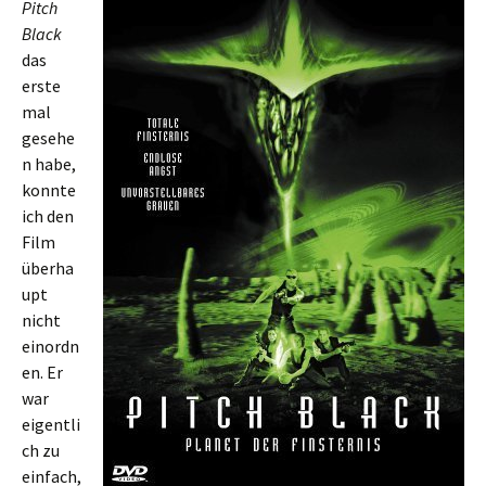
Pitch
Black
das
erste
mal
gesehe
n habe,
konnte
ich den
Film
überha
upt
nicht
einordn
en. Er
war
eigentli
ch zu
einfach,