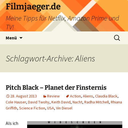
Filmjaeger.de
Meine Tipps für Netflix, Amazon Prime und
TV!
Zum
Suche
Menü
Inhalt
nach:
springen
Schlagwort-Archive: Aliens
Pitch Black – Planet der Finsternis
28. August 2013
Review
Action
,
Aliens
,
Claudia Black
,
Cole Hauser
,
David Twohy
,
Keith David
,
Nacht
,
Radha Mitchell
,
Rhiana
Griffith
,
Science Fiction
,
USA
,
Vin Diesel
Als ich