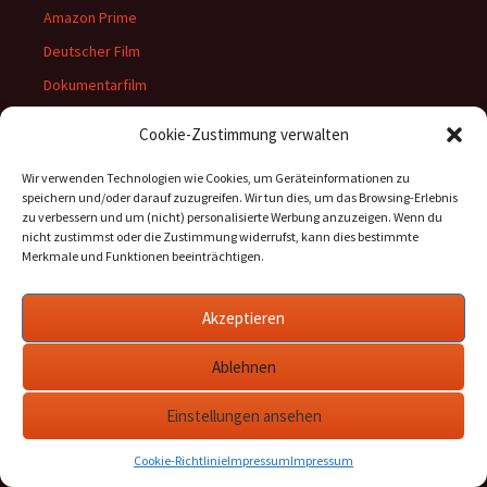
Amazon Prime
Deutscher Film
Dokumentarfilm
Jugendfilm
Cookie-Zustimmung verwalten
Kurzfilm
Wir verwenden Technologien wie Cookies, um Geräteinformationen zu
Marketing
speichern und/oder darauf zuzugreifen. Wir tun dies, um das Browsing-Erlebnis
zu verbessern und um (nicht) personalisierte Werbung anzuzeigen. Wenn du
Netflix
nicht zustimmst oder die Zustimmung widerrufst, kann dies bestimmte
Preview
Merkmale und Funktionen beeinträchtigen.
Review
Akzeptieren
Serien
Ablehnen
Einstellungen ansehen
Meta
Anmelden
Cookie-Richtlinie
Impressum
Impressum