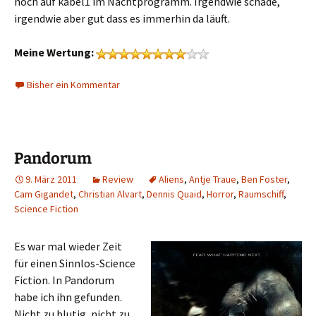
noch auf kabel1 im Nachtprogramm. Irgendwie schade,
irgendwie aber gut dass es immerhin da läuft.
Meine Wertung:
Bisher ein Kommentar
Pandorum
9. März 2011
Review
Aliens
,
Antje Traue
,
Ben Foster
,
Cam Gigandet
,
Christian Alvart
,
Dennis Quaid
,
Horror
,
Raumschiff
,
Science Fiction
Es war mal wieder Zeit
für einen Sinnlos-Science
Fiction. In Pandorum
habe ich ihn gefunden.
Nicht zu blutig, nicht zu