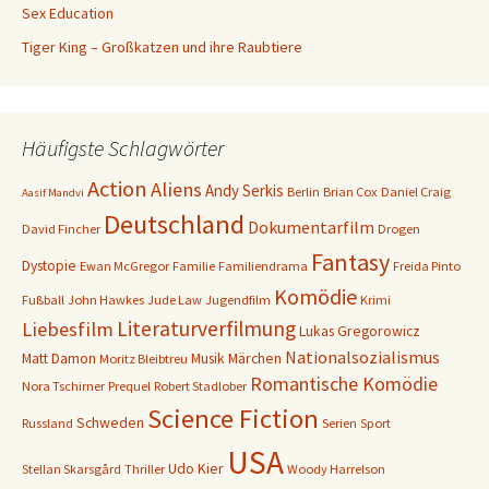
Sex Education
Tiger King – Großkatzen und ihre Raubtiere
Häufigste Schlagwörter
Action
Aliens
Andy Serkis
Berlin
Brian Cox
Daniel Craig
Aasif Mandvi
Deutschland
Dokumentarfilm
David Fincher
Drogen
Fantasy
Dystopie
Ewan McGregor
Familie
Familiendrama
Freida Pinto
Komödie
Fußball
John Hawkes
Jude Law
Jugendfilm
Krimi
Literaturverfilmung
Liebesfilm
Lukas Gregorowicz
Nationalsozialismus
Matt Damon
Musik
Märchen
Moritz Bleibtreu
Romantische Komödie
Nora Tschirner
Prequel
Robert Stadlober
Science Fiction
Schweden
Russland
Serien
Sport
USA
Udo Kier
Stellan Skarsgård
Thriller
Woody Harrelson