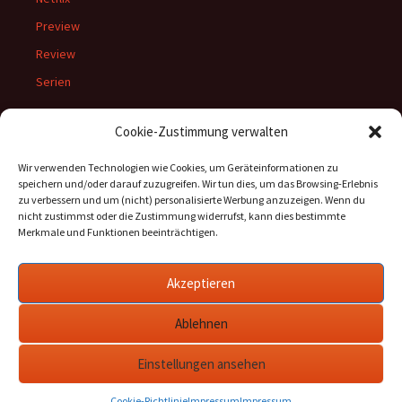
Preview
Review
Serien
Cookie-Zustimmung verwalten
Meta
Wir verwenden Technologien wie Cookies, um Geräteinformationen zu
speichern und/oder darauf zuzugreifen. Wir tun dies, um das Browsing-Erlebnis
Anmelden
zu verbessern und um (nicht) personalisierte Werbung anzuzeigen. Wenn du
nicht zustimmst oder die Zustimmung widerrufst, kann dies bestimmte
Feed der Einträge
Merkmale und Funktionen beeinträchtigen.
Kommentare-Feed
WordPress.org
Akzeptieren
Ablehnen
Einstellungen ansehen
Impressum
Stolz präsentiert von WordPress
Cookie-Richtlinie
Impressum
Impressum