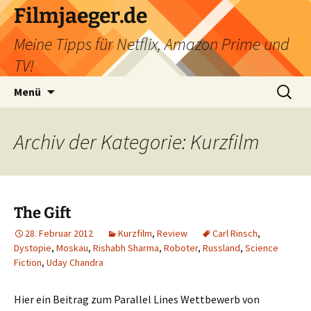
Filmjaeger.de
Meine Tipps für Netflix, Amazon Prime und
TV!
Zum
Suche
Menü
Inhalt
nach:
springen
Archiv der Kategorie: Kurzfilm
The Gift
28. Februar 2012
Kurzfilm
,
Review
Carl Rinsch
,
Dystopie
,
Moskau
,
Rishabh Sharma
,
Roboter
,
Russland
,
Science
Fiction
,
Uday Chandra
Hier ein Beitrag zum Parallel Lines Wettbewerb von