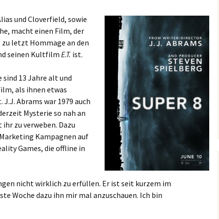
lias und Cloverfield, sowie
he, macht einen Film, der
ht zu letzt Hommage an den
nd seinen Kultfilm
E.T.
ist.
 sind 13 Jahre alt und
ilm, als ihnen etwas
. J.J. Abrams war 1979 auch
derzeit Mysterie so nah an
t ihr zu verweben. Dazu
e Marketing Kampagnen auf
lity Games, die offline in
gen nicht wirklich zu erfüllen. Er ist seit kurzem im
ste Woche dazu ihn mir mal anzuschauen. Ich bin