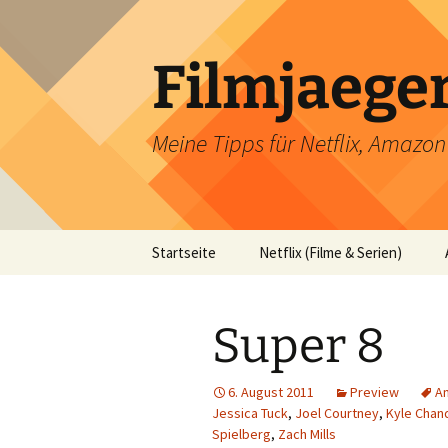
Filmjaege
Meine Tipps für Netflix, Amazo
Zum
Startseite
Netflix (Filme & Serien)
Inhalt
springen
Super 8
6. August 2011
Preview
A
Jessica Tuck
,
Joel Courtney
,
Kyle Chan
Spielberg
,
Zach Mills