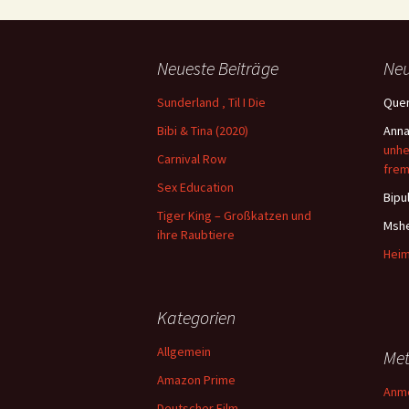
Neueste Beiträge
Ne
Sunderland ‚ Til I Die
Quen
Bibi & Tina (2020)
Ann
unhe
Carnival Row
frem
Sex Education
Bipu
Tiger King – Großkatzen und
Msh
ihre Raubtiere
Heim
Kategorien
Allgemein
Me
Amazon Prime
Anm
Deutscher Film