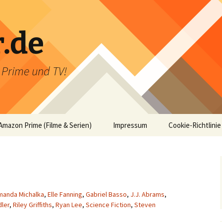
r.de
n Prime und TV!
Amazon Prime (Filme & Serien)
Impressum
Cookie-Richtlinie
manda Michalka
,
Elle Fanning
,
Gabriel Basso
,
J.J. Abrams
,
dler
,
Riley Griffiths
,
Ryan Lee
,
Science Fiction
,
Steven