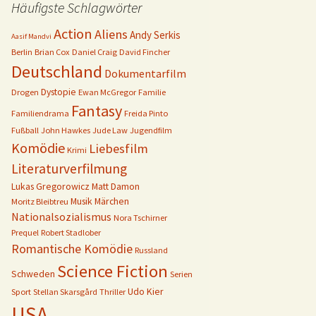
Häufigste Schlagwörter
Action
Aliens
Andy Serkis
Aasif Mandvi
Berlin
Brian Cox
Daniel Craig
David Fincher
Deutschland
Dokumentarfilm
Dystopie
Drogen
Ewan McGregor
Familie
Fantasy
Familiendrama
Freida Pinto
Fußball
John Hawkes
Jude Law
Jugendfilm
Komödie
Liebesfilm
Krimi
Literaturverfilmung
Lukas Gregorowicz
Matt Damon
Musik
Märchen
Moritz Bleibtreu
Nationalsozialismus
Nora Tschirner
Prequel
Robert Stadlober
Romantische Komödie
Russland
Science Fiction
Schweden
Serien
Udo Kier
Sport
Stellan Skarsgård
Thriller
USA