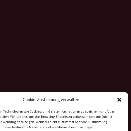
Cookie-Zustimmung verwalten
n Technologien wie Cookies, um Geräteinformationen zu speichern und/oder
eifen. Wir tun dies, um das Browsing-Erlebnis zu verbessern und um (nicht)
rte Werbung anzuzeigen. Wenn du nicht zustimmst oder die Zustimmung
kann dies bestimmte Merkmale und Funktionen beeinträchtigen.