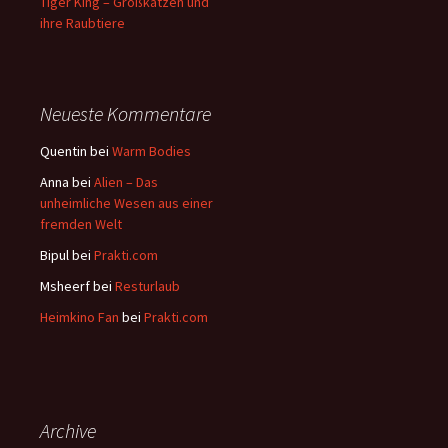
Tiger King – Großkatzen und
ihre Raubtiere
Neueste Kommentare
Quentin
bei
Warm Bodies
Anna
bei
Alien – Das
unheimliche Wesen aus einer
fremden Welt
Bipul
bei
Prakti.com
Msheerf
bei
Resturlaub
Heimkino Fan
bei
Prakti.com
Archive