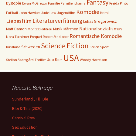
Fantasy
Dystopie
Ewan McGregor
Familie
Familiendrama
Freida Pinto
Komödie
Fußball
John Hawkes
Jude Law
Jugendfilm
Krimi
Literaturverfilmung
Liebesfilm
Lukas Gregorowicz
Nationalsozialismus
Matt Damon
Musik
Märchen
Moritz Bleibtreu
Romantische Komödie
Nora Tschirner
Prequel
Robert Stadlober
Science Fiction
Schweden
Russland
Serien
Sport
USA
Udo Kier
Stellan Skarsgård
Thriller
Woody Harrelson
Neueste Beiträge
Sunderland ‚ Til I Die
Bibi & Tina (2020)
Carnival Row
Sex Education