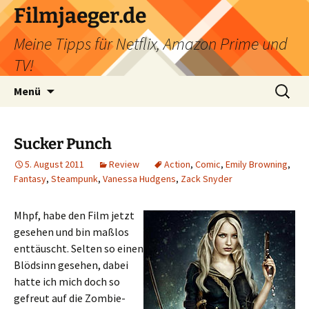
Filmjaeger.de
Meine Tipps für Netflix, Amazon Prime und
TV!
Zum
Suche
Menü
Inhalt
nach:
springen
Sucker Punch
5. August 2011
Review
Action
,
Comic
,
Emily Browning
,
Fantasy
,
Steampunk
,
Vanessa Hudgens
,
Zack Snyder
Mhpf, habe den Film jetzt
gesehen und bin maßlos
enttäuscht. Selten so einen
Blödsinn gesehen, dabei
hatte ich mich doch so
gefreut auf die Zombie-