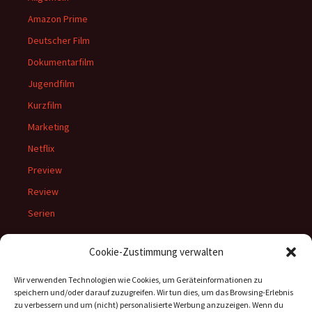
Amazon Prime
Deutscher Film
Dokumentarfilm
Jugendfilm
Kurzfilm
Marketing
Netflix
Preview
Review
Serien
Cookie-Zustimmung verwalten
Meta
Wir verwenden Technologien wie Cookies, um Geräteinformationen zu
speichern und/oder darauf zuzugreifen. Wir tun dies, um das Browsing-Erlebnis
Anmelden
zu verbessern und um (nicht) personalisierte Werbung anzuzeigen. Wenn du