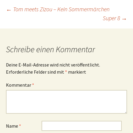
Beitrags-
←
Tom meets Zizou – Kein Sommermärchen
Super 8
→
Navigation
Schreibe einen Kommentar
Deine E-Mail-Adresse wird nicht veröffentlicht.
Erforderliche Felder sind mit
*
markiert
Kommentar
*
Name
*