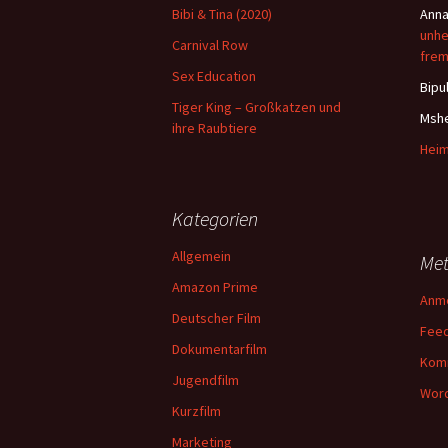
Bibi & Tina (2020)
Ann
unhe
Carnival Row
frem
Sex Education
Bipu
Tiger King – Großkatzen und
Msh
ihre Raubtiere
Heim
Kategorien
Allgemein
Me
Amazon Prime
Anm
Deutscher Film
Feed
Dokumentarfilm
Kom
Jugendfilm
Word
Kurzfilm
Marketing