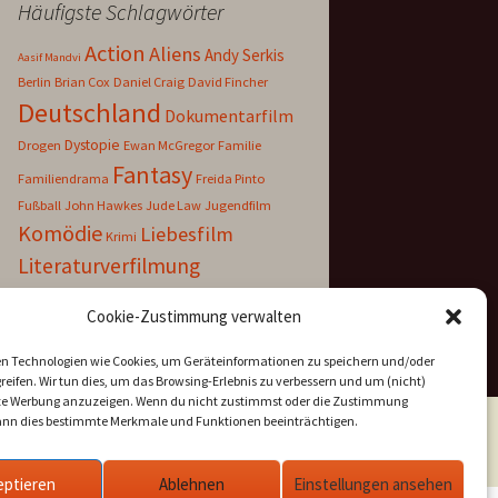
Häufigste Schlagwörter
Action
Aliens
Andy Serkis
Aasif Mandvi
Berlin
Brian Cox
Daniel Craig
David Fincher
Deutschland
Dokumentarfilm
Dystopie
Drogen
Ewan McGregor
Familie
Fantasy
Familiendrama
Freida Pinto
Fußball
John Hawkes
Jude Law
Jugendfilm
Komödie
Liebesfilm
Krimi
Literaturverfilmung
Lukas Gregorowicz
Matt Damon
Cookie-Zustimmung verwalten
Musik
Märchen
Moritz Bleibtreu
Nationalsozialismus
Nora Tschirner
n Technologien wie Cookies, um Geräteinformationen zu speichern und/oder
Prequel
Robert Stadlober
eifen. Wir tun dies, um das Browsing-Erlebnis zu verbessern und um (nicht)
Romantische Komödie
Russland
rte Werbung anzuzeigen. Wenn du nicht zustimmst oder die Zustimmung
Science Fiction
kann dies bestimmte Merkmale und Funktionen beeinträchtigen.
Schweden
Serien
Udo Kier
Sport
Stellan Skarsgård
Thriller
eptieren
Ablehnen
Einstellungen ansehen
USA