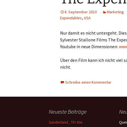
8. September 2010
Marketing
Expendables
,
USA
Nur damit es nicht untergeht. Di
Sylvester Stallone Films The Expe
Youtube in neue Dimensionen:
www
Über den Film kann ich nicht viel s
nicht.
Schreibe einen Kommentar
Neueste Beiträge
Ne
Sunderland ‚ Til I Die
Quen