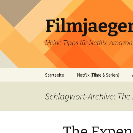
Filmjaege
Meine Tipps für Netflix, Amazo
Zum
Startseite
Netflix (Filme & Serien)
Inhalt
springen
Schlagwort-Archive: The
The Expen