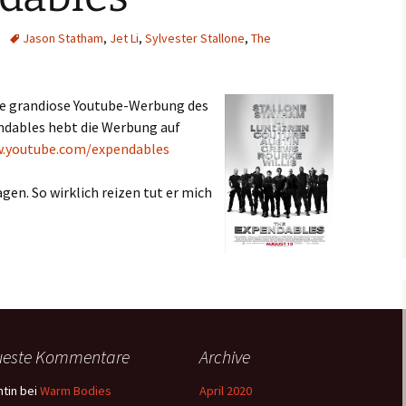
Jason Statham
,
Jet Li
,
Sylvester Stallone
,
The
ese grandiose Youtube-Werbung des
ndables hebt die Werbung auf
.youtube.com/expendables
agen. So wirklich reizen tut er mich
ueste Kommentare
Archive
tin
bei
Warm Bodies
April 2020