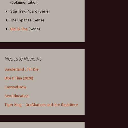
(Dokumentation)
Star Trek Picard (Serie)
The Expanse (Serie)
Bibi & Tina
(Serie)
Neueste Reviews
Sunderland ‚ Til I Die
Bibi & Tina (2020)
Carnival Row
Sex Education
Tiger King – Großkatzen und ihre Raubtiere