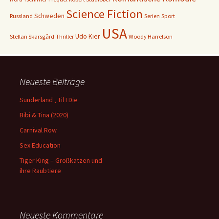
Science Fiction
Schweden
Russland
Serien
Sport
USA
Udo Kier
Stellan Skarsgård
Thriller
Woody Harrelson
Neueste Beiträge
Sunderland ‚ Til I Die
Bibi & Tina (2020)
Carnival Row
Sex Education
Tiger King – Großkatzen und
ihre Raubtiere
Neueste Kommentare