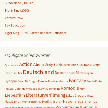
Sunderland ‚ Til I Die
Bibi & Tina (2020)
Carnival Row
Sex Education
Tiger King – Großkatzen und ihre Raubtiere
Häufigste Schlagwörter
Action
Aliens
Andy Serkis
Berlin
Brian Cox
Daniel Craig
Aasif Mandvi
Deutschland
Dokumentarfilm
David Fincher
Drogen
Fantasy
Dystopie
Ewan McGregor
Familie
Familiendrama
Freida Pinto
Komödie
Fußball
John Hawkes
Jude Law
Jugendfilm
Krimi
Literaturverfilmung
Liebesfilm
Lukas Gregorowicz
Nationalsozialismus
Matt Damon
Musik
Märchen
Moritz Bleibtreu
Romantische Komödie
Nora Tschirner
Prequel
Robert Stadlober