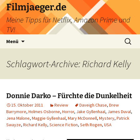
Filmjaeger.de
Meine Tipps für Netflix, Amazon Prime und
TV!
Zum
Suche
Menü
Inhalt
nach:
springen
Schlagwort-Archive: Richard Kelly
Donnie Darko – Fürchte die Dunkelheit
15. Oktober 2011
Review
Daveigh Chase
,
Drew
Barrymore
,
Holmes Osborne
,
Horror
,
Jake Gyllenhaal
,
James Duval
,
Jena Malone
,
Maggie Gyllenhaal
,
Mary McDonnell
,
Mystery
,
Patrick
Swayze
,
Richard Kelly
,
Science Fiction
,
Seth Rogen
,
USA