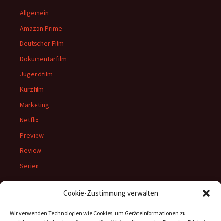
Allgemein
Amazon Prime
Deutscher Film
Dokumentarfilm
Jugendfilm
Kurzfilm
Marketing
Netflix
Preview
Review
Serien
Cookie-Zustimmung verwalten
Meta
Wir verwenden Technologien wie Cookies, um Geräteinformationen zu