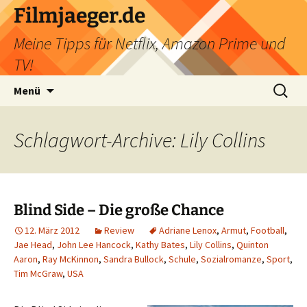
Filmjaeger.de
Meine Tipps für Netflix, Amazon Prime und
TV!
Zum
Suche
Menü
Inhalt
nach:
springen
Schlagwort-Archive: Lily Collins
Blind Side – Die große Chance
12. März 2012
Review
Adriane Lenox
,
Armut
,
Football
,
Jae Head
,
John Lee Hancock
,
Kathy Bates
,
Lily Collins
,
Quinton
Aaron
,
Ray McKinnon
,
Sandra Bullock
,
Schule
,
Sozialromanze
,
Sport
,
Tim McGraw
,
USA