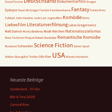
Deutschland
Dokumentarfilm
David Fincher
Drogen
Fantasy
Dystopie
Ewan McGregor
Familie
Familiendrama
Freida Pinto
Komödie
Fußball
John Hawkes
Jude Law
Jugendfilm
Krimi
Literaturverfilmung
Liebesfilm
Lukas Gregorowicz
Nationalsozialismus
Matt Damon
Musik
Märchen
Moritz Bleibtreu
Romantische Komödie
Nora Tschirner
Prequel
Robert Stadlober
Science Fiction
Schweden
Russland
Serien
Sport
USA
Udo Kier
Stellan Skarsgård
Thriller
Woody Harrelson
Neueste Beiträge
Sunderland ‚ Til I Die
Bibi & Tina (2020)
Carnival Row