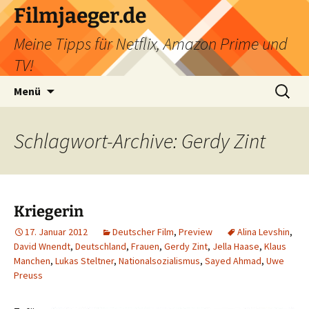
Filmjaeger.de
Meine Tipps für Netflix, Amazon Prime und
TV!
Zum
Suche
Menü
Inhalt
nach:
springen
Schlagwort-Archive: Gerdy Zint
Kriegerin
17. Januar 2012
Deutscher Film
,
Preview
Alina Levshin
,
David Wnendt
,
Deutschland
,
Frauen
,
Gerdy Zint
,
Jella Haase
,
Klaus
Manchen
,
Lukas Steltner
,
Nationalsozialismus
,
Sayed Ahmad
,
Uwe
Preuss