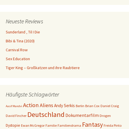
Neueste Reviews
Sunderland ‚ Til I Die
Bibi & Tina (2020)
Carnival Row
Sex Education
Tiger King – Großkatzen und ihre Raubtiere
Häufigste Schlagwörter
Action
Aliens
Andy Serkis
Berlin
Brian Cox
Daniel Craig
Aasif Mandvi
Deutschland
Dokumentarfilm
David Fincher
Drogen
Fantasy
Dystopie
Ewan McGregor
Familie
Familiendrama
Freida Pinto