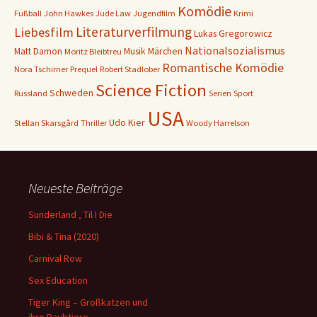
Komödie
Fußball
John Hawkes
Jude Law
Jugendfilm
Krimi
Literaturverfilmung
Liebesfilm
Lukas Gregorowicz
Nationalsozialismus
Matt Damon
Musik
Märchen
Moritz Bleibtreu
Romantische Komödie
Nora Tschirner
Prequel
Robert Stadlober
Science Fiction
Schweden
Russland
Serien
Sport
USA
Udo Kier
Stellan Skarsgård
Thriller
Woody Harrelson
Neueste Beiträge
Sunderland ‚ Til I Die
Bibi & Tina (2020)
Carnival Row
Sex Education
Tiger King – Großkatzen und