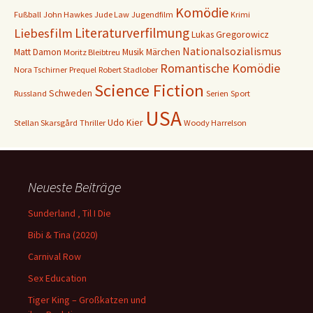
Komödie
Fußball
John Hawkes
Jude Law
Jugendfilm
Krimi
Literaturverfilmung
Liebesfilm
Lukas Gregorowicz
Nationalsozialismus
Matt Damon
Musik
Märchen
Moritz Bleibtreu
Romantische Komödie
Nora Tschirner
Prequel
Robert Stadlober
Science Fiction
Schweden
Russland
Serien
Sport
USA
Udo Kier
Stellan Skarsgård
Thriller
Woody Harrelson
Neueste Beiträge
Sunderland ‚ Til I Die
Bibi & Tina (2020)
Carnival Row
Sex Education
Tiger King – Großkatzen und