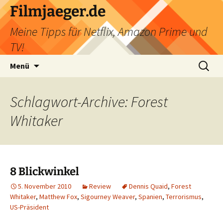
Filmjaeger.de
Meine Tipps für Netflix, Amazon Prime und
TV!
Zum
Suche
Menü
Inhalt
nach:
springen
Schlagwort-Archive: Forest
Whitaker
8 Blickwinkel
5. November 2010
Review
Dennis Quaid
,
Forest
Whitaker
,
Matthew Fox
,
Sigourney Weaver
,
Spanien
,
Terrorismus
,
US-Präsident