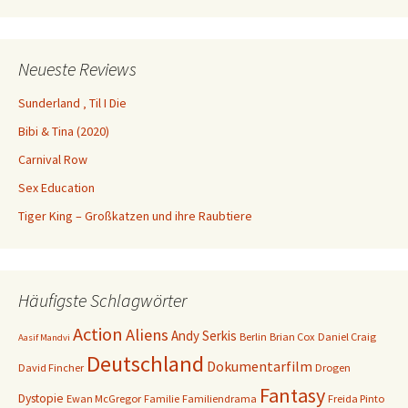
Neueste Reviews
Sunderland ‚ Til I Die
Bibi & Tina (2020)
Carnival Row
Sex Education
Tiger King – Großkatzen und ihre Raubtiere
Häufigste Schlagwörter
Action
Aliens
Andy Serkis
Berlin
Brian Cox
Daniel Craig
Aasif Mandvi
Deutschland
Dokumentarfilm
David Fincher
Drogen
Fantasy
Dystopie
Ewan McGregor
Familie
Familiendrama
Freida Pinto