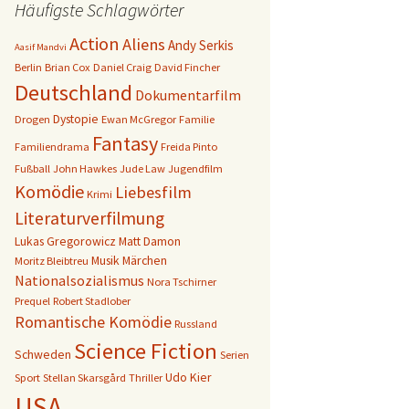
Häufigste Schlagwörter
Action
Aliens
Andy Serkis
Aasif Mandvi
Berlin
Brian Cox
Daniel Craig
David Fincher
Deutschland
Dokumentarfilm
Dystopie
Drogen
Ewan McGregor
Familie
Fantasy
Familiendrama
Freida Pinto
Fußball
John Hawkes
Jude Law
Jugendfilm
Komödie
Liebesfilm
Krimi
Literaturverfilmung
Lukas Gregorowicz
Matt Damon
Musik
Märchen
Moritz Bleibtreu
Nationalsozialismus
Nora Tschirner
Prequel
Robert Stadlober
Romantische Komödie
Russland
Science Fiction
Schweden
Serien
Udo Kier
Sport
Stellan Skarsgård
Thriller
USA