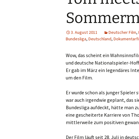
Sommerm
3. August 2011
Deutscher Film
,
Bundesliga
,
Deutschland
,
Dokumentarfi
Wow, das scheint ein Wahnsinnsfil
und deutsche Nationalspieler-Hoffn
Er gab im März ein legendäres Int
um den Film.
Er wurde schon als junger Spieler
war auch irgendwie geplant, das si
Bundesliga aufdeckt, hätte man zu
eine gescheiterte Karriere von Tho
mittlerweile zum positiven gewand
Der Film läuft seit 28. Juli in deu