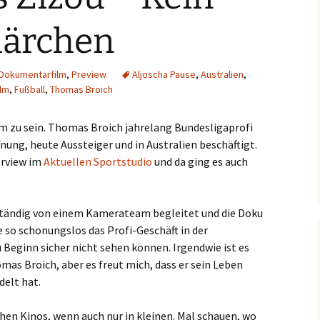
ärchen
Dokumentarfilm
,
Preview
Aljoscha Pause
,
Australien
,
lm
,
Fußball
,
Thomas Broich
m zu sein. Thomas Broich jahrelang Bundesligaprofi
ung, heute Aussteiger und in Australien beschäftigt.
erview im
Aktuellen Sportstudio
und da ging es auch
 ständig von einem Kamerateam begleitet und die Doku
e so schonungslos das Profi-Geschäft in der
 Beginn sicher nicht sehen können. Irgendwie ist es
mas Broich, aber es freut mich, dass er sein Leben
elt hat.
tschen Kinos, wenn auch nur in kleinen. Mal schauen, wo