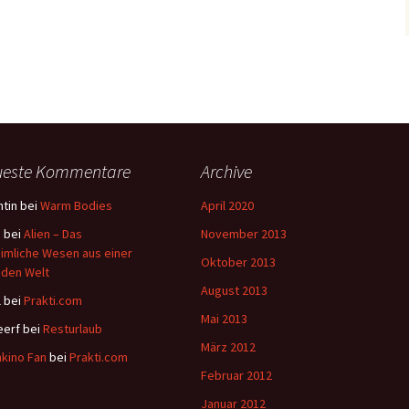
ueste Kommentare
Archive
tin
bei
Warm Bodies
April 2020
a
bei
Alien – Das
November 2013
imliche Wesen aus einer
Oktober 2013
den Welt
August 2013
l
bei
Prakti.com
Mai 2013
eerf
bei
Resturlaub
März 2012
kino Fan
bei
Prakti.com
Februar 2012
Januar 2012