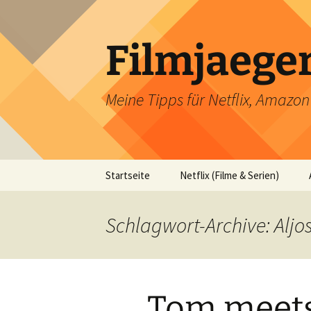
Filmjaege
Meine Tipps für Netflix, Amazo
Zum
Startseite
Netflix (Filme & Serien)
Inhalt
springen
Schlagwort-Archive: Alj
Tom meets