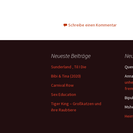
Schreibe einen Kommentar
Neueste Beiträge
Ne
Sunderland ‚ Til I Die
Quen
Bibi & Tina (2020)
Ann
unhe
Carnival Row
frem
Sex Education
Bipu
Tiger King – Großkatzen und
Msh
ihre Raubtiere
Heim