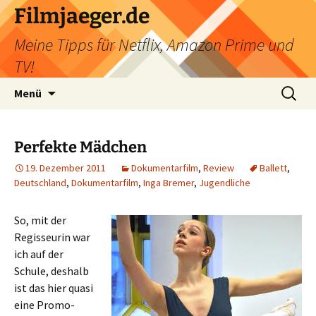
Filmjaeger.de
Meine Tipps für Netflix, Amazon Prime und
TV!
Zum
Suche
Menü
Inhalt
nach:
springen
Perfekte Mädchen
19. Dezember 2011
Dokumentarfilm
,
Review
Ballett
,
Deutschland
,
Dokumentarfilm
,
Inga Bremer
,
Jugendliche
So, mit der
Regisseurin war
ich auf der
Schule, deshalb
ist das hier quasi
eine Promo-