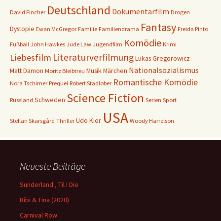
Deutschland
Dokumentarfilm
David Fincher
Drogen
Fantasy
Dystopie
Ewan McGregor
Familie
Familiendrama
Freida Pinto
Komödie
Fußball
John Hawkes
Jude Law
Jugendfilm
Krimi
Literaturverfilmung
Liebesfilm
Lukas Gregorowicz
Nationalsozialismus
Matt Damon
Musik
Märchen
Moritz Bleibtreu
Romantische Komödie
Nora Tschirner
Prequel
Robert Stadlober
Science Fiction
Schweden
Russland
Serien
Sport
USA
Udo Kier
Stellan Skarsgård
Thriller
Woody Harrelson
Neueste Beiträge
Sunderland ‚ Til I Die
Bibi & Tina (2020)
Carnival Row