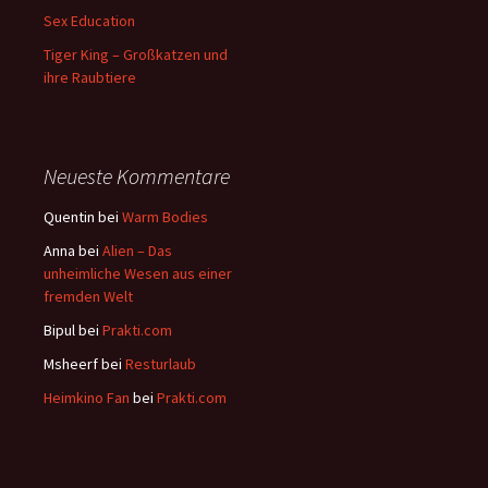
Sex Education
Tiger King – Großkatzen und
ihre Raubtiere
Neueste Kommentare
Quentin
bei
Warm Bodies
Anna
bei
Alien – Das
unheimliche Wesen aus einer
fremden Welt
Bipul
bei
Prakti.com
Msheerf
bei
Resturlaub
Heimkino Fan
bei
Prakti.com