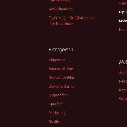
Carnival Row
frem
Sex Education
Bipu
Tiger King – Großkatzen und
Msh
ihre Raubtiere
Heim
Kategorien
Allgemein
Me
Amazon Prime
Anm
Deutscher Film
Feed
Dokumentarfilm
Kom
Jugendfilm
Word
Kurzfilm
Marketing
Netflix