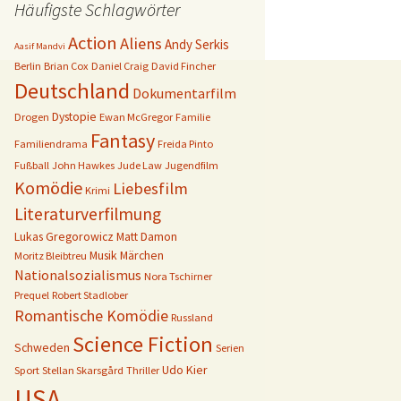
Häufigste Schlagwörter
Action
Aliens
Andy Serkis
Aasif Mandvi
Berlin
Brian Cox
Daniel Craig
David Fincher
Deutschland
Dokumentarfilm
Dystopie
Drogen
Ewan McGregor
Familie
Fantasy
Familiendrama
Freida Pinto
Fußball
John Hawkes
Jude Law
Jugendfilm
Komödie
Liebesfilm
Krimi
Literaturverfilmung
Lukas Gregorowicz
Matt Damon
Musik
Märchen
Moritz Bleibtreu
Nationalsozialismus
Nora Tschirner
Prequel
Robert Stadlober
Romantische Komödie
Russland
Science Fiction
Schweden
Serien
Udo Kier
Sport
Stellan Skarsgård
Thriller
USA