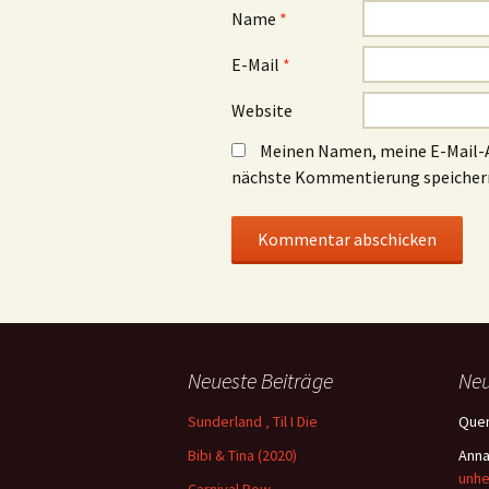
Name
*
E-Mail
*
Website
Meinen Namen, meine E-Mail-A
nächste Kommentierung speicher
Neueste Beiträge
Ne
Sunderland ‚ Til I Die
Quen
Bibi & Tina (2020)
Ann
unhe