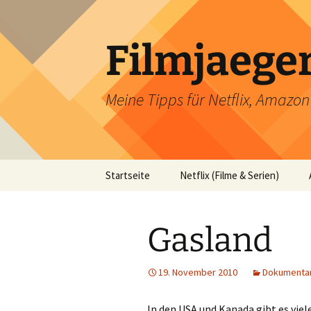
Filmjaege
Meine Tipps für Netflix, Amazo
Zum
Startseite
Netflix (Filme & Serien)
Inhalt
springen
Gasland
19. November 2010
Dokumentar
In den USA und Kanada gibt es viel