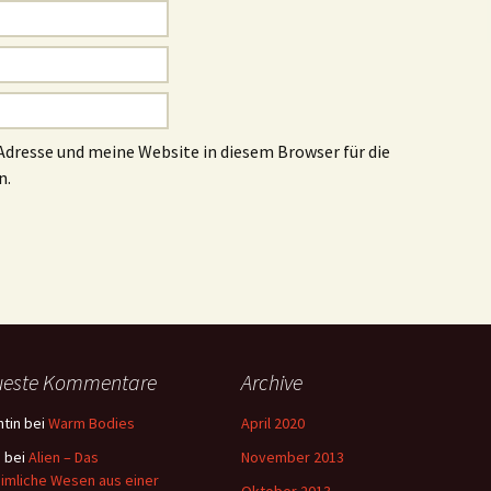
dresse und meine Website in diesem Browser für die
n.
ueste Kommentare
Archive
tin
bei
Warm Bodies
April 2020
a
bei
Alien – Das
November 2013
imliche Wesen aus einer