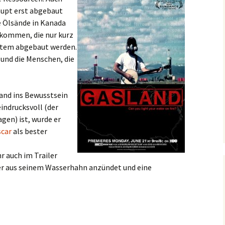
aupt erst abgebaut
e Ölsände in Kanada
rkommen, die nur kurz
ustem abgebaut werden.
 und die Menschen, die
and ins Bewusstsein
eindrucksvoll (der
agen) ist, wurde er
scar
als bester
hr auch im Trailer
ser aus seinem Wasserhahn anzündet und eine