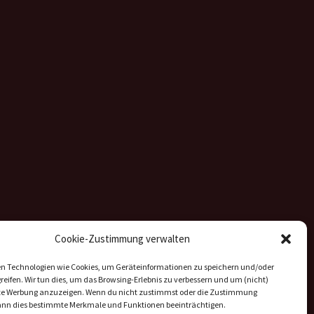
Cookie-Zustimmung verwalten
n Technologien wie Cookies, um Geräteinformationen zu speichern und/oder
eifen. Wir tun dies, um das Browsing-Erlebnis zu verbessern und um (nicht)
rte Werbung anzuzeigen. Wenn du nicht zustimmst oder die Zustimmung
kann dies bestimmte Merkmale und Funktionen beeinträchtigen.