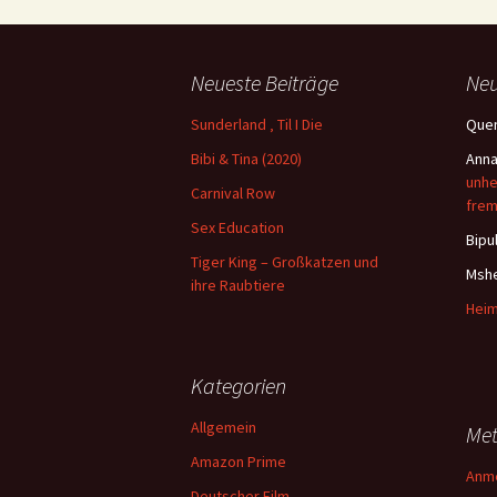
Neueste Beiträge
Ne
Sunderland ‚ Til I Die
Quen
Bibi & Tina (2020)
Ann
unhe
Carnival Row
frem
Sex Education
Bipu
Tiger King – Großkatzen und
Msh
ihre Raubtiere
Heim
Kategorien
Allgemein
Me
Amazon Prime
Anm
Deutscher Film