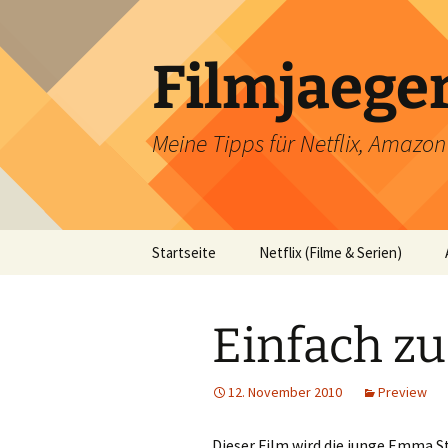
Filmjaege
Meine Tipps für Netflix, Amazo
Zum
Startseite
Netflix (Filme & Serien)
Inhalt
springen
Einfach z
12. November 2010
Preview
Dieser Film wird die junge Emma S