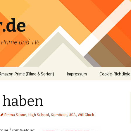
r.de
n Prime und TV!
Amazon Prime (Filme & Serien)
Impressum
Cookie-Richtlinie
u haben
Emma Stone
,
High School
,
Komödie
,
USA
,
Will Gluck
tone (
Zombieland
,