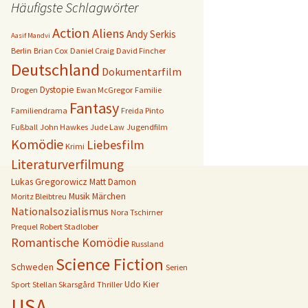
Häufigste Schlagwörter
Action
Aliens
Andy Serkis
Aasif Mandvi
Berlin
Brian Cox
Daniel Craig
David Fincher
Deutschland
Dokumentarfilm
Dystopie
Drogen
Ewan McGregor
Familie
Fantasy
Familiendrama
Freida Pinto
Fußball
John Hawkes
Jude Law
Jugendfilm
Komödie
Liebesfilm
Krimi
Literaturverfilmung
Lukas Gregorowicz
Matt Damon
Musik
Märchen
Moritz Bleibtreu
Nationalsozialismus
Nora Tschirner
Prequel
Robert Stadlober
Romantische Komödie
Russland
Science Fiction
Schweden
Serien
Udo Kier
Sport
Stellan Skarsgård
Thriller
USA