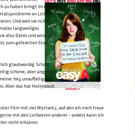
h zu haben bringt ihre
rtätsprobleme an Licht.
eren. Und weil sie nciht
rmales langweiliges
ie also Dates und wird durch
rst zum gefeierten Star,
erlich glaubwürdig. Schon
eitig schöne, aber angeblich
 meine: hey, unauffällige
es. Aber das hat Hollywood
nter Film mit viel Wortwitz, auf den ich mich freue.
gerne mit den Lorbeeren anderer – anders kann ich
iler nicht erklären.