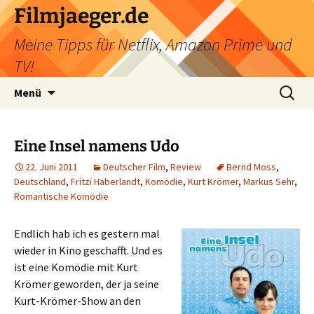
Filmjaeger.de
Meine Tipps für Netflix, Amazon Prime und
TV!
Zum
Suche
Menü
Inhalt
nach:
springen
Eine Insel namens Udo
22. Juni 2011
Deutscher Film
,
Review
Bernd Moss
,
Deutschland
,
Fritzi Haberlandt
,
Komödie
,
Kurt Krömer
,
Markus Sehr
,
Romantische Komödie
Endlich hab ich es gestern mal
wieder in Kino geschafft. Und es
ist eine Komödie mit Kurt
Krömer geworden, der ja seine
Kurt-Krömer-Show an den