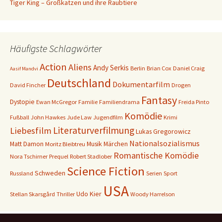
Tiger King – Großkatzen und ihre Raubtiere
Häufigste Schlagwörter
Action
Aliens
Andy Serkis
Berlin
Brian Cox
Daniel Craig
Aasif Mandvi
Deutschland
Dokumentarfilm
David Fincher
Drogen
Fantasy
Dystopie
Ewan McGregor
Familie
Familiendrama
Freida Pinto
Komödie
Fußball
John Hawkes
Jude Law
Jugendfilm
Krimi
Literaturverfilmung
Liebesfilm
Lukas Gregorowicz
Nationalsozialismus
Matt Damon
Musik
Märchen
Moritz Bleibtreu
Romantische Komödie
Nora Tschirner
Prequel
Robert Stadlober
Science Fiction
Schweden
Russland
Serien
Sport
USA
Udo Kier
Stellan Skarsgård
Thriller
Woody Harrelson