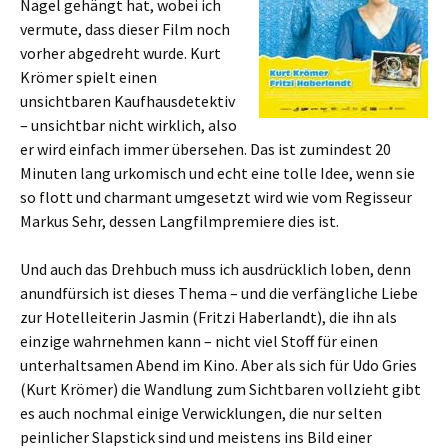
Nagel gehängt hat, wobei ich
vermute, dass dieser Film noch
vorher abgedreht wurde. Kurt
Krömer spielt einen
unsichtbaren Kaufhausdetektiv
– unsichtbar nicht wirklich, also
er wird einfach immer übersehen. Das ist zumindest 20
Minuten lang urkomisch und echt eine tolle Idee, wenn sie
so flott und charmant umgesetzt wird wie vom Regisseur
Markus Sehr, dessen Langfilmpremiere dies ist.
Und auch das Drehbuch muss ich ausdrücklich loben, denn
anundfürsich ist dieses Thema – und die verfängliche Liebe
zur Hotelleiterin Jasmin (Fritzi Haberlandt), die ihn als
einzige wahrnehmen kann – nicht viel Stoff für einen
unterhaltsamen Abend im Kino. Aber als sich für Udo Gries
(Kurt Krömer) die Wandlung zum Sichtbaren vollzieht gibt
es auch nochmal einige Verwicklungen, die nur selten
peinlicher Slapstick sind und meistens ins Bild einer